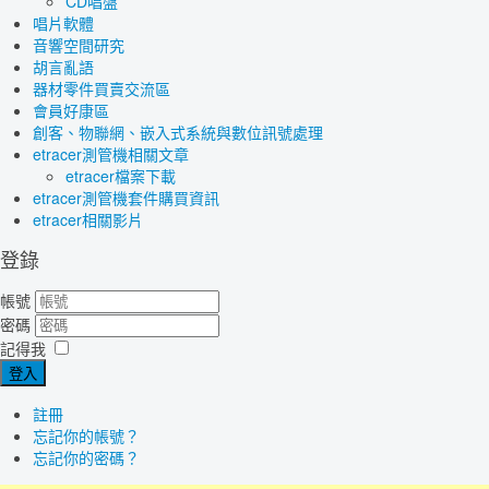
CD唱盤
唱片軟體
音響空間研究
胡言亂語
器材零件買賣交流區
會員好康區
創客、物聯網、嵌入式系統與數位訊號處理
etracer測管機相關文章
etracer檔案下載
etracer測管機套件購買資訊
etracer相關影片
登錄
帳號
密碼
記得我
登入
註冊
忘記你的帳號？
忘記你的密碼？