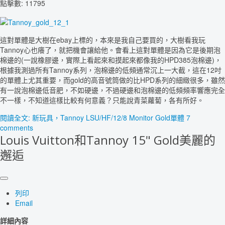
點擊數: 11795
這對單體是大樹在ebay上標的，本來是我自己要買的，大樹看我玩
Tannoy心也癢了，就把機會讓給他。會看上這對單體是因為它是後期泡
棉邊的(一說橡膠邊，實際上看起來和摸起來都像我的HPD385泡棉邊)，
根據我測過所有Tannoy系列，泡棉邊的低頻通常沉上一大截，這在12吋
的單體上尤其重要，而gold的高音號筒做的比HPD系列的細緻很多，雖然
有一說泡棉邊低音肥，不如硬邊，不過硬邊和泡棉邊的低頻頻率響應完全
不一樣，不知道這樣比較有何意義？只能說青菜蘿蔔，各有所好。
閱讀全文: 新玩具，Tannoy LSU/HF/12/8 Monitor Gold單體
7
comments
Louis Vuitton和Tannoy 15" Gold美麗的
邂逅
列印
Email
詳細內容