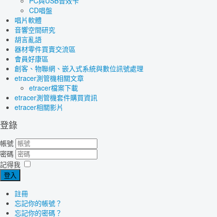
PC與USB音效卡
CD唱盤
唱片軟體
音響空間研究
胡言亂語
器材零件買賣交流區
會員好康區
創客、物聯網、嵌入式系統與數位訊號處理
etracer測管機相關文章
etracer檔案下載
etracer測管機套件購買資訊
etracer相關影片
登錄
帳號
密碼
記得我
登入
註冊
忘記你的帳號？
忘記你的密碼？