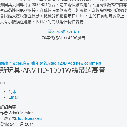
如同其美國專利第2834424所言，是由兩個紙盆組合，這兩個紙盆中間靠
著高黏性阻尼物相接，在低頻時兩個震膜一起震動，高頻時則較小的震膜
會脫離大震膜獨立運動，機械分頻點設定在1kHz。由於在高頻時實際上
只有小振膜在運動，因此它的高頻延伸特性會更佳。
70年代的Altec 420A廣告
閱讀全文: 開箱文-遭詛咒的Altec 420B
Add new comment
新玩具-ANV HD-1001W絲帶超高音
列印
Email
詳細內容
作者
Administrator
上層分類:
loudspeakers
發佈: 24 十月 2011