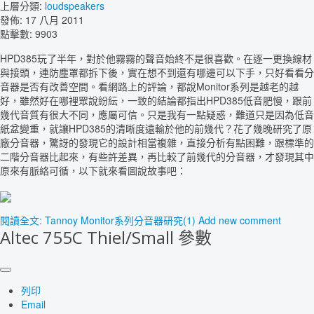
上層分類:
loudspeakers
發佈: 17 八月 2011
點擊數: 9903
HPD385玩了半年，對於他霧霧的聲音始終不是很喜歡。在逐一更換線材
與接頭，連防塵罩都拆下後，實在想不到還有哪邊可以下手，只好看看分
音器是否有改善空間。看網路上的評論，都說Monitor系列是越老的越
好，雖然好在哪裡眾說紛紜，一致的結論都指出HPD385低音肥慢，跟前
幾代音質有很大不同，應屬可信。只是我有一點疑惑，難道只是因為低音
紙盆變重，就讓HPD385的清晰度遠輸於他的前幾代？花了幾晚研究了原
廠分音器，驚訝的發現它的設計相當複雜，直接分析有點困難，跟標準的
二階分音器比起來，有些許差異，再比較了前幾代的分音器，才發現其中
原來有脈絡可循，以下就來看圖說故事吧：
閱讀全文: Tannoy Monitor系列分音器研究(1)
Add new comment
Altec 755C Thiel/Small 參數
列印
Email