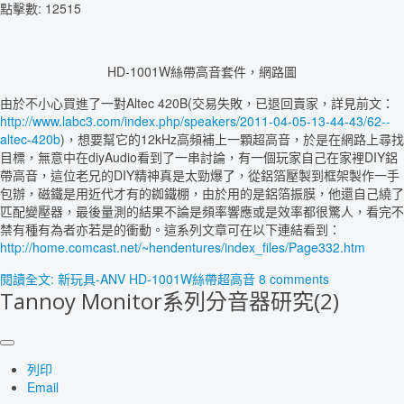
點擊數: 12515
HD-1001W絲帶高音套件，網路圖
由於不小心買進了一對Altec 420B(交易失敗，已退回賣家，詳見前文：
http://www.labc3.com/index.php/speakers/2011-04-05-13-44-43/62--
altec-420b
)，想要幫它的12kHz高頻補上一顆超高音，於是在網路上尋找
目標，無意中在diyAudio看到了一串討論，有一個玩家自己在家裡DIY鋁
帶高音，這位老兄的DIY精神真是太勁爆了，從鋁箔壓製到框架製作一手
包辦，磁鐵是用近代才有的銣鐵棚，由於用的是鋁箔振膜，他還自己繞了
匹配變壓器，最後量測的結果不論是頻率響應或是效率都很驚人，看完不
禁有種有為者亦若是的衝動。這系列文章可在以下連結看到：
http://home.comcast.net/~hendentures/index_files/Page332.htm
閱讀全文: 新玩具-ANV HD-1001W絲帶超高音
8 comments
Tannoy Monitor系列分音器研究(2)
列印
Email