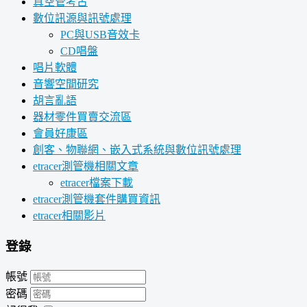
真空管考古
數位訊源與訊號處理
PC與USB音效卡
CD唱盤
唱片軟體
音響空間研究
胡言亂語
器材零件買賣交流區
會員好康區
創客、物聯網、嵌入式系統與數位訊號處理
etracer測管機相關文章
etracer檔案下載
etracer測管機套件購買資訊
etracer相關影片
登錄
帳號
密碼