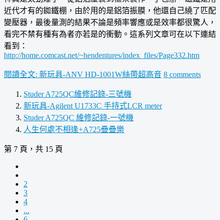
近代才有的銣鐵棚，由於用的是鋁箔振膜，他還自己繞了匹配
變壓器，最後量測的結果不論是頻率響應或是效率都很驚人，
看完不禁有種有為者亦若是的衝動。這系列文章可在以下連結
看到：
http://home.comcast.net/~hendentures/index_files/Page332.htm
閱讀全文: 新玩具-ANV HD-1001W絲帶超高音
8 comments
Studer A725QC維修記錄-三號機
新玩具-Agilent U1733C 手持式LCR meter
Studer A725QC 維修記錄-一號機
人生何處不相逢+A725疊疊樂
第 7 頁，共 15 頁
2
3
4
...
6