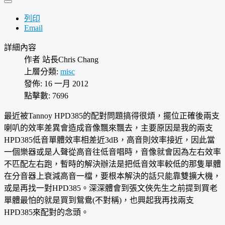
列印
Email
詳細內容
作者
站長Chris Chang
上層分類:
misc
發佈: 16 一月 2012
點擊數: 7696
最近被Tannoy HPD385的配對問題搞得很煩，擺位正確後兩支
喇叭的效率差異會造成音像飄來飄去，主要原因是我的兩支
HPD385低音單體效率相差近3dB，高音則效率接近，因此當
一個樂器或是人聲從高音往低音唱時，音像就會因為左右效率
不匹配左右跑，暫時的解決辦法是把低音效率較低的那隻單體
在分音器上衰減高音一檔，要根本解決的話只能靠雙擴大機，
或是再找一對HPD385。深深體會到張文俠先生之前提到買老
單體最怕的就是買到鴛鴦(不對稱)，也興起我再找兩支
HPD385來配對的念頭。