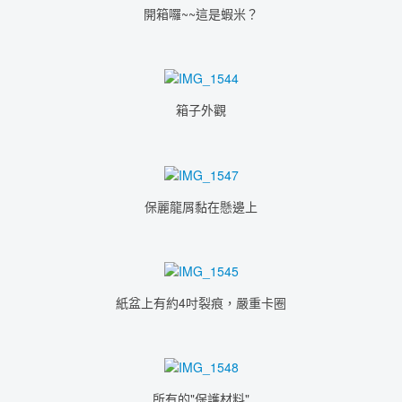
開箱囉~~這是蝦米？
箱子外觀
保麗龍屑黏在懸邊上
紙盆上有約4吋裂痕，嚴重卡圈
所有的"保護材料"