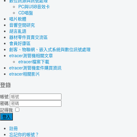
數位訊源與訊號處理
PC與USB音效卡
CD唱盤
唱片軟體
音響空間研究
胡言亂語
器材零件買賣交流區
會員好康區
創客、物聯網、嵌入式系統與數位訊號處理
etracer測管機相關文章
etracer檔案下載
etracer測管機套件購買資訊
etracer相關影片
登錄
帳號
密碼
記得我
登入
註冊
忘記你的帳號？