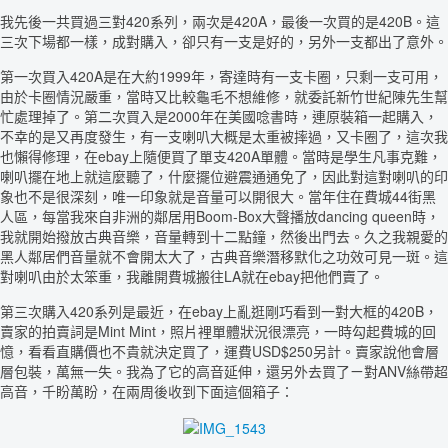
我先後一共買過三對420系列，兩次是420A，最後一次買的是420B。這
三次下場都一樣，成對購入，卻只有一支是好的，另外一支都出了意外。
第一次買入420A是在大約1999年，寄達時有一支卡圈，只剩一支可用，
由於卡圈情況嚴重，當時又比較龜毛不想維修，就委託新竹世紀陳先生幫
忙處理掉了。第二次買入是2000年在美國唸書時，連原裝箱一起購入，
不幸的是又再度發生，有一支喇叭大概是太重被摔過，又卡圈了，這次我
也懶得修理，在ebay上隨便買了單支420A單體。當時是學生凡事克難，
喇叭擺在地上就這麼聽了，什麼擺位避震通通免了，因此對這對喇叭的印
象也不是很深刻，唯一印象就是音量可以開很大。當年住在費城44街黑
人區，每當我來自非洲的鄰居用Boom-Box大聲播放dancing queen時，
我就開始撥放古典音樂，音量轉到十二點鐘，然後出門去。久之我親愛的
黑人鄰居們音量就不會開太大了，古典音樂潛移默化之功效可見一斑。這
對喇叭由於太笨重，我離開費城搬往LA就在ebay把他們賣了。
第三次購入420系列是最近，在ebay上亂逛剛巧看到一對大框的420B，
賣家的拍賣詞是Mint Mint，照片裡單體狀況很漂亮，一時勾起費城的回
憶，看看直購價也不貴就決定買了，運費USD$250另計。賣家說他會層
層包裝，萬無一失。我為了它的高音延伸，還另外去買了ㄧ對ANV絲帶超
高音，千盼萬盼，在兩周後收到下面這個箱子：