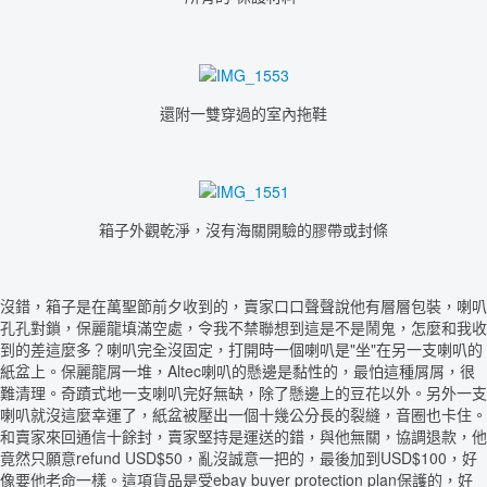
還附一雙穿過的室內拖鞋
箱子外觀乾淨，沒有海關開驗的膠帶或封條
沒錯，箱子是在萬聖節前夕收到的，賣家口口聲聲說他有層層包裝，喇叭
孔孔對鎖，保麗龍填滿空處，令我不禁聯想到這是不是鬧鬼，怎麼和我收
到的差這麼多？喇叭完全沒固定，打開時一個喇叭是"坐"在另一支喇叭的
紙盆上。保麗龍屑一堆，Altec喇叭的懸邊是黏性的，最怕這種屑屑，很
難清理。奇蹟式地一支喇叭完好無缺，除了懸邊上的豆花以外。另外一支
喇叭就沒這麼幸運了，紙盆被壓出一個十幾公分長的裂縫，音圈也卡住。
和賣家來回通信十餘封，賣家堅持是運送的錯，與他無關，協調退款，他
竟然只願意refund USD$50，亂沒誠意一把的，最後加到USD$100，好
像要他老命一樣。這項貨品是受ebay buyer protection plan保護的，好