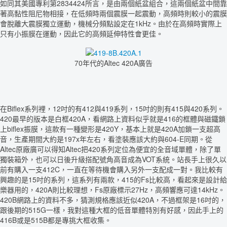
如同其美國專利第2834424所言，是由兩個紙盆組合，這兩個紙盆中間靠
著高黏性阻尼物相接，在低頻時兩個震膜一起震動，高頻時則較小的震膜
會脫離大震膜獨立運動，機械分頻點設定在1kHz。由於在高頻時實際上
只有小振膜在運動，因此它的高頻延伸特性會更佳。
70年代的Altec 420A廣告
在Biflex系列裡，12吋的有412與419系列，15吋的則有415與420系列。
420最早的版本是白框420A，看網路上資料似乎就是416的框體與磁鐵鎖
上biflex振膜，這款有一種變形是420Y，基本上就是420A加鎖一支超高
音，生產期間大約是197x年左右，看塗裝應該大約與604-E同期。從
Altec原廠廣可以得知Altec把420系列定位為便宜的全音域單體，除了單
獨裝箱外，也可以日後升級搭配號角高音成為VOT系統。站長手上很久以
前有購入一支412C，一直在等待機會購入另外一支配成一對。我比較有
興趣的是15吋的系列，這系列有兩款，415的Fs比較高，看起來是設計給
樂器用的，420A則比較理想，Fs原廠標示27Hz，高頻響應可達14kHz。
420B網路上的資料不多，猜測規格應該近似420A，不過框架是16吋的，
跟後期的515G一樣，我對這種大框的低音單體特別有好感，因此手上的
416B或是515B都是專挑大框收集。