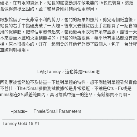
破壞。在有限的資源下，站長的腦袋動到孝敬老婆的LV包包裝盒，這紙
盒做得還挺堅固的，蓋子和盒身剛好夠兩個單體用。
跟旅館借了一支非常不利的剪刀，奮鬥的結果如照片，剪完兩個紙盒後，
站長的右手中指破皮破了一大塊。後來又去雜貨店比手畫腳買了一綑食物
用的保鮮膜，把整個單體包起來，裝箱後再用衣物充填空虛處，最後一天
本來要坐地鐵和火車到機場的，巴黎的地鐵很舊，幾乎所有車站都沒有電
梯，原本很擔心的，好在一起開會的其他老外湊了四個人，包了一台計程
車順利到機場。
LV配Tannoy，這也算是Fusion吧
回到家後當然迫不及待量一下這對單體的特性，想不到這對單體雖然賣像
不甚佳，Thiel/Small參數測試數據卻是非常接近，不論是Qts、Fs或是
mms都在3%誤差範圍內，真可謂萬中選一的逸品，有錢都買不到啊。
=praxis= Thiele/Small Parameters
______________________________________________________
Tannoy Gold 15 #1
______________________________________________________