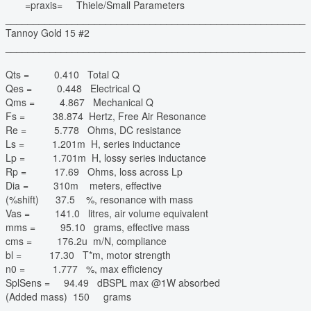
=praxis= Thiele/Small Parameters
______________________________________________________
Tannoy Gold 15 #2
______________________________________________________
Qts = 0.410 Total Q
Qes = 0.448 Electrical Q
Qms = 4.867 Mechanical Q
Fs = 38.874 Hertz, Free Air Resonance
Re = 5.778 Ohms, DC resistance
Ls = 1.201m H, series inductance
Lp = 1.701m H, lossy series inductance
Rp = 17.69 Ohms, loss across Lp
Dia = 310m meters, effective
(%shift) 37.5 %, resonance with mass
Vas = 141.0 litres, air volume equivalent
mms = 95.10 grams, effective mass
cms = 176.2u m/N, compliance
bl = 17.30 T*m, motor strength
n0 = 1.777 %, max efficiency
SplSens = 94.49 dBSPL max @1W absorbed
(Added mass) 150 grams