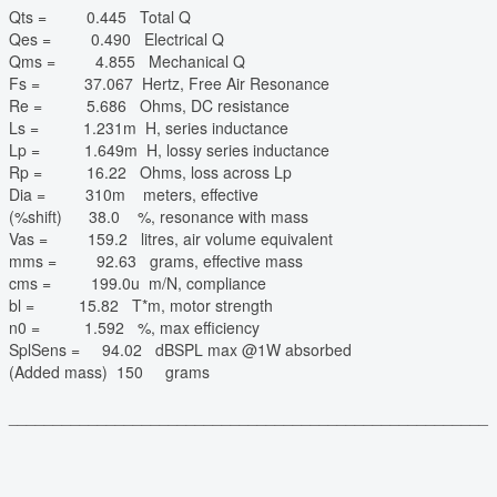
Qts = 0.445 Total Q
Qes = 0.490 Electrical Q
Qms = 4.855 Mechanical Q
Fs = 37.067 Hertz, Free Air Resonance
Re = 5.686 Ohms, DC resistance
Ls = 1.231m H, series inductance
Lp = 1.649m H, lossy series inductance
Rp = 16.22 Ohms, loss across Lp
Dia = 310m meters, effective
(%shift) 38.0 %, resonance with mass
Vas = 159.2 litres, air volume equivalent
mms = 92.63 grams, effective mass
cms = 199.0u m/N, compliance
bl = 15.82 T*m, motor strength
n0 = 1.592 %, max efficiency
SplSens = 94.02 dBSPL max @1W absorbed
(Added mass) 150 grams
______________________________________________________