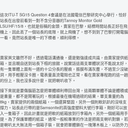
這次ITU-T SG15 Question 4會議是在法國電信巴黎研究中心舉行，恰好
站長在出發前看到一對不含分音器的Tannoy Monitor Gold
LSU/HF/15/8，也就是俗稱的金頭，賣家在巴黎，結標時間站長正好在飛
機上，因此丟了一個站長的底限，就上飛機了，想不到到了巴黎打開電腦
一看，竟然站長是唯一的下標者，順利得標。
賣家英文雖然不好，透過電話溝通後，還是勉強達成共識，由賣家提供紙
箱，並且親自送到站長下榻的旅館。說實話這兩支單體狀況不能說太好，
有一隻單體上面有一道約十公分長的壓痕，振膜布滿灰塵，不過至少沒破
洞，用手輕壓沒卡圈，電表量直流電阻也正常，看在賣家專程跑的這一趟
的份上，我也沒多說什麼，就把喇叭收下。
接下來就是要傷腦筋怎麼把單體順利帶回台灣，這兩顆單體不論是體積或
是重量，都不是鬧著玩的，根據最後在機場過磅的結果，單支重量約為
8kg，賣家提供的兩個紙箱，一個還算堅固，另外一個則軟趴趴的沒啥支
撐力。站長此行帶的是Samsonite的高強度塑料大號行李箱，剛好可以放
入一隻箱子，因此計畫就是把軟的紙箱放到行李箱內，另外一個紙箱用手
提。為了保護單體的紙盆，通常一般較專業的作法是把兩支喇叭對鎖，若
是喇叭太大無法用一個箱子裝，就會把單體鎖在一塊薄木板上，以防外力