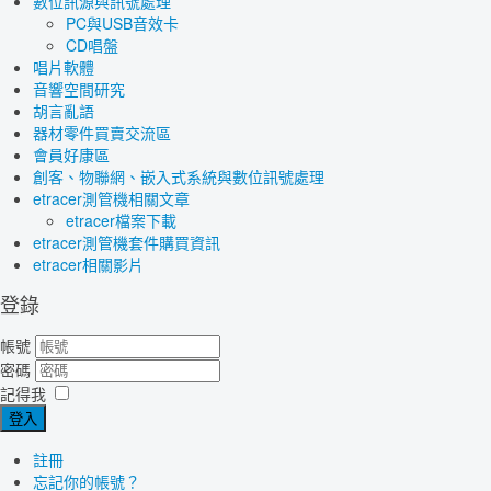
數位訊源與訊號處理
PC與USB音效卡
CD唱盤
唱片軟體
音響空間研究
胡言亂語
器材零件買賣交流區
會員好康區
創客、物聯網、嵌入式系統與數位訊號處理
etracer測管機相關文章
etracer檔案下載
etracer測管機套件購買資訊
etracer相關影片
登錄
帳號
密碼
記得我
登入
註冊
忘記你的帳號？