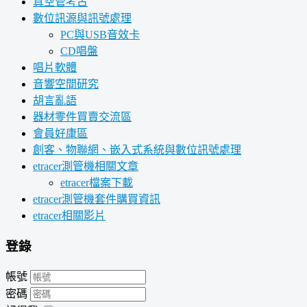
真空管考古
數位訊源與訊號處理
PC與USB音效卡
CD唱盤
唱片軟體
音響空間研究
胡言亂語
器材零件買賣交流區
會員好康區
創客、物聯網、嵌入式系統與數位訊號處理
etracer測管機相關文章
etracer檔案下載
etracer測管機套件購買資訊
etracer相關影片
登錄
帳號
密碼