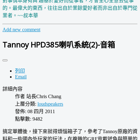
對事情本身有興 趣基於愛好而從事者，才會全心全意去從事
的。最偉大的東西，往往出自於業餘愛好者而非出自於專門從
業者。~~叔本華
Add new comment
Tannoy HPD385喇叭系統(2)-音箱
列印
Email
詳細內容
作者
站長Chris Chang
上層分類:
loudspeakers
發佈: 08 四月 2011
點擊數: 9482
搞定單體後，接下來就得煩惱箱子了，參考了Tannoy原廠的資
料和一些國內外玩家的玩法，在複雜的GRF背載號角與簡單的