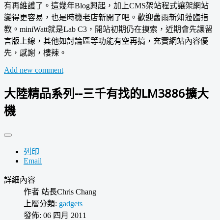
有再維護了。這幾年Blog興起，加上CMS架站程式讓架網站
變得更容易，也是時機老店新開了吧。歡迎舊雨新知蒞臨指
教。miniWatt就是Lab C3，開站初期仍在摸索，近期會先讓留
言版上線，其他如討論區等功能有空再搞，充實網站內容優
先，感謝，樓辣。
Add new comment
大陸精品系列--三千有找的LM3886擴大
機
列印
Email
詳細內容
作者
站長Chris Chang
上層分類:
gadgets
發佈: 06 四月 2011