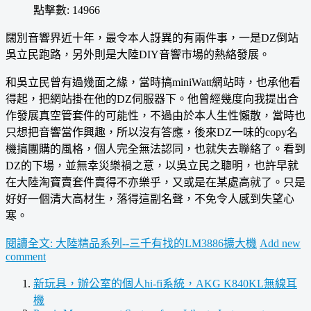
點擊數: 14966
闊別音響界近十年，最令本人訝異的有兩件事，一是DZ倒站
吳立民跑路，另外則是大陸DIY音響市場的熱絡發展。
和吳立民曾有過幾面之緣，當時搞miniWatt網站時，也承他看
得起，把網站掛在他的DZ伺服器下。他曾經幾度向我提出合
作發展真空管套件的可能性，不過由於本人生性懶散，當時也
只想把音響當作興趣，所以沒有答應，後來DZ一味的copy名
機搞團購的風格，個人完全無法認同，也就失去聯絡了。看到
DZ的下場，並無幸災樂禍之意，以吳立民之聰明，也許早就
在大陸淘寶賣套件賣得不亦樂乎，又或是在某處高就了。只是
好好一個清大高材生，落得這副名聲，不免令人感到失望心
寒。
閱讀全文: 大陸精品系列--三千有找的LM3886擴大機
Add new
comment
新玩具，辦公室的個人hi-fi系統，AKG K840KL無線耳
機